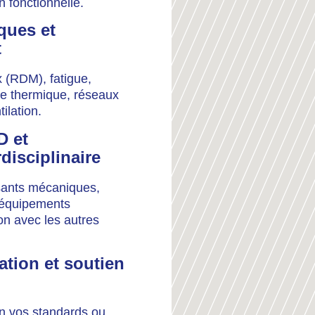
n fonctionnelle.
ques et
t
 (RDM), fatigue,
e thermique, réseaux
ilation.
D et
disciplinaire
ants mécaniques,
d’équipements
ion avec les autres
ation et soutien
n vos standards ou