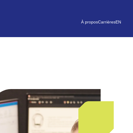
À propos
Carrières
EN
05
Stockage et
production
d’énergie +
Simulation
numérique +