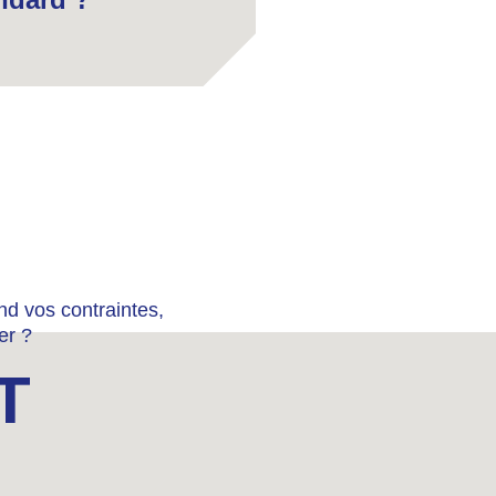
nd vos contraintes,
er ?
T