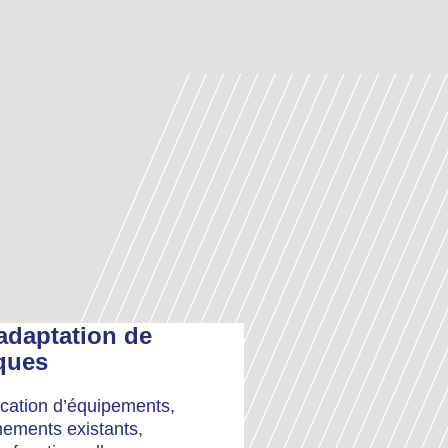
adaptation de
ques
cation d’équipements,
nements existants,