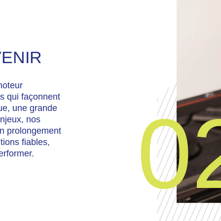
ierie
Conception sur
ique +
mesure +
VENIR
moteur
ls qui façonnent
0
tue, une grande
enjeux, nos
un prolongement
tions fiables,
erformer.