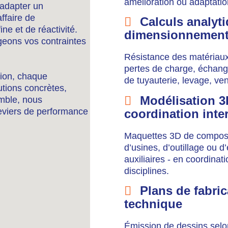
amélioration ou adaptatio
 adapter un
ffaire de
Calculs analyti
ne et de réactivité.
dimensionnemen
geons vos contraintes
Résistance des matériaux
pertes de charge, échang
tion, chaque
de tuyauterie, levage, vent
utions concrètes,
Modélisation 3
emble, nous
eviers de performance
coordination inter
Maquettes 3D de compos
d’usines, d’outillage ou 
auxiliaires - en coordinat
disciplines.
Plans de fabric
technique
Émission de dessins selo