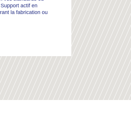
 Support actif en
urant la fabrication ou