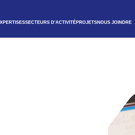
EXPERTISES
SECTEURS D’ACTIVITÉ
PROJETS
NOUS JOINDRE
2
03
04
tricité +
Mines et métaux +
Transport +
ierie
Productivité
Gestion de
ique +
énergétique +
projets +
7
08