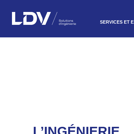
SERVICES ET 
01
0
Industriel et
Hydroélec
manufacturier +
LDV Solutions +
Ingén
mécan
Défense +
06
0
L’INGÉNIERIE