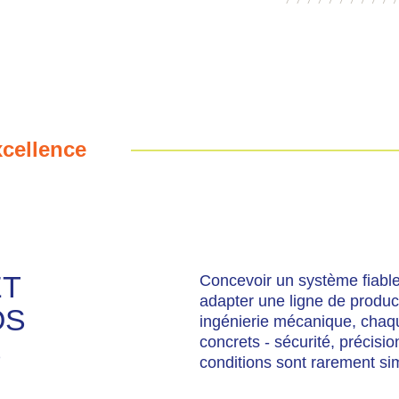
xcellence
ET
Concevoir un système fiable
adapter une ligne de product
OS
ingénierie mécanique, chaqu
concrets - sécurité, précision
S
conditions sont rarement si