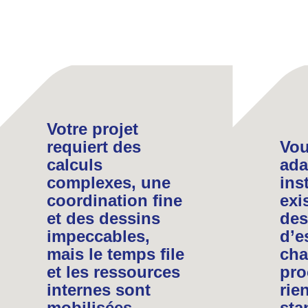
Votre projet
requiert des
Vou
calculs
ada
complexes, une
ins
coordination fine
exi
et des dessins
des
impeccables,
d’e
mais le temps file
cha
et les ressources
pro
internes sont
rie
mobilisées
sta