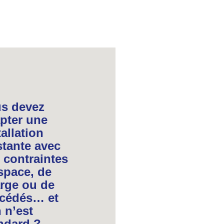
s devez
pter une
tallation
stante avec
 contraintes
space, de
rge ou de
cédés… et
n n’est
ndard ?